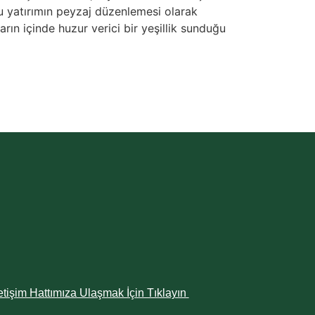
bu yatırımın peyzaj düzenlemesi olarak
arın içinde huzur verici bir yeşillik sunduğu
letişim Hattımıza Ulaşmak İçin Tıklayın