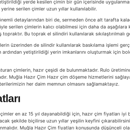
etiştirildiği yerde kesilen çimin bir gün içerisinde uygulanma
rine serilen çimler uzun yıllar kullanılabilir.
nemli detaylarından biri de, sermeden önce alt tarafta kal
le serilen çimlerin kalıcı olabilmesi için daha da aşağılara
topraktır. Bu toprak el silindiri kullanılarak sıkılaştırılmalı 
rin üzerinden de silindir kullanılarak baskılama işlemi gerçe
 ardından yetiştirildiği yerin imkanlarını oluşturmak için bol
uran çimlerin, hazır çeşidi de bulunmaktadır. Rulo üretimind
r. Muğla Hazır Çim Hazır çim döşeme hizmetlerini sağlayan
şterilerimizin her daim memnun olmasını sağlamaktayız.
tları
imler en az 15 yıl dayanabildiği için, hazır çim fiyatları iyi b
ak şekilde biçilirse uzun yıllar yeşilin keyfini çıkarabilirsi
nmalıdır. Muğla Hazır Çim fiyatları konusunda düşünceli olan