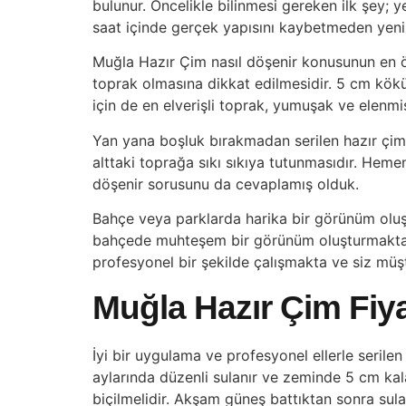
bulunur. Öncelikle bilinmesi gereken ilk şey; y
saat içinde gerçek yapısını kaybetmeden yeni ye
Muğla Hazır Çim nasıl döşenir konusunun en ö
toprak olmasına dikkat edilmesidir. 5 cm köküy
için de en elverişli toprak, yumuşak ve elenmiş 
Yan yana boşluk bırakmadan serilen hazır çimle
alttaki toprağa sıkı sıkıya tutunmasıdır. Hemen
döşenir sorusunu da cevaplamış olduk.
Bahçe veya parklarda harika bir görünüm oluşt
bahçede muhteşem bir görünüm oluşturmaktadı
profesyonel bir şekilde çalışmakta ve siz mü
Muğla Hazır Çim Fiya
İyi bir uygulama ve profesyonel ellerle serilen ç
aylarında düzenli sulanır ve zeminde 5 cm kalac
biçilmelidir. Akşam güneş battıktan sonra sula