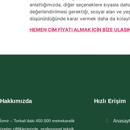
anlattığımızda, diğer seçeneklere kıyasla daha
değerlendirilmesi gerektiği, sosyal alan ve yeşi
düşünüldüğünde karar vermek daha da kolayl
HEMEN ÇİM FİYATI ALMAK İÇİN BİZE ULAŞI
Hakkımızda
Hızlı Erişim
İzmir – Torbalı’daki 450.000 metrekarelik
Anasay
üretim çiftliklerimizde, profesyonel teknik