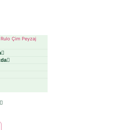
a
zda