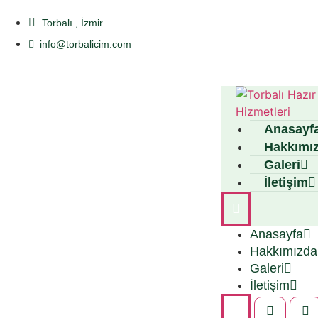
Torbalı , İzmir
info@torbalicim.com
Anasayf
Hakkımı
Galeri
İletişim
Anasayfa
Hakkımızda
Galeri
İletişim