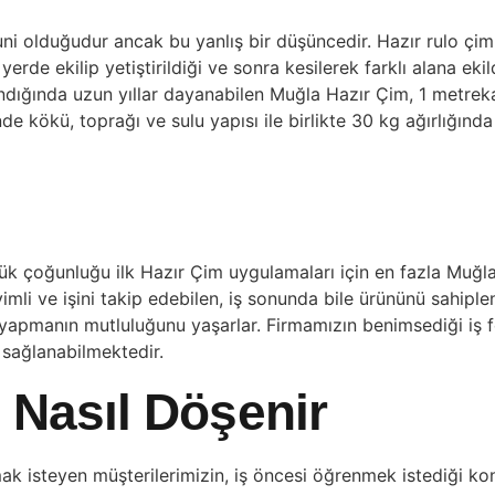
ni olduğudur ancak bu yanlış bir düşüncedir. Hazır rulo çim,
de ekilip yetiştirildiği ve sonra kesilerek farklı alana ekil
dığında uzun yıllar dayanabilen Muğla Hazır Çim, 1 metrekar
de kökü, toprağı ve sulu yapısı ile birlikte 30 kg ağırlığında
yük çoğunluğu ilk Hazır Çim uygulamaları için en fazla Muğ
mli ve işini takip edebilen, iş sonunda bile ürününü sahiple
h yapmanın mutluluğunu yaşarlar. Firmamızın benimsediği iş f
 sağlanabilmektedir.
 Nasıl Döşenir
 isteyen müşterilerimizin, iş öncesi öğrenmek istediği kon